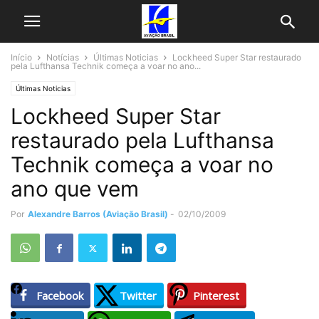
Início
Notícias
Últimas Noticias
Lockheed Super Star restaurado
pela Lufthansa Technik começa a voar no ano...
Últimas Noticias
Lockheed Super Star
restaurado pela Lufthansa
Technik começa a voar no
ano que vem
Por
Alexandre Barros (Aviação Brasil)
-
02/10/2009
Facebook
Twitter
Pinterest