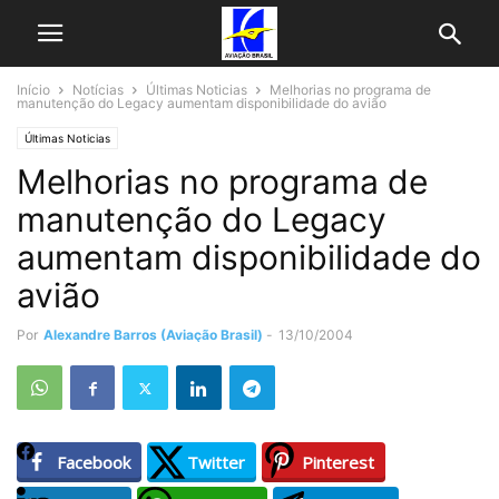
Início
Notícias
Últimas Noticias
Melhorias no programa de
manutenção do Legacy aumentam disponibilidade do avião
Últimas Noticias
Melhorias no programa de
manutenção do Legacy
aumentam disponibilidade do
avião
Por
Alexandre Barros (Aviação Brasil)
-
13/10/2004
Facebook
Twitter
Pinterest