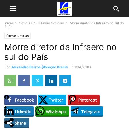
Início
Notícias
Últimas Noticias
Morre diretor da Infraero no sul do
País
Últimas Noticias
Morre diretor da Infraero no
sul do País
Por
Alexandre Barros (Aviação Brasil)
-
19/04/2004
Facebook
Twitter
Pinterest
LinkedIn
WhatsApp
Telegram
Share