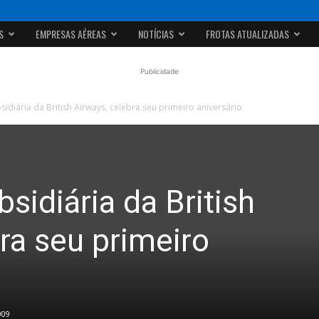
S
EMPRESAS AÉREAS
NOTÍCIAS
FROTAS ATUALIZADAS
Publicidade
idiária da British Airways, celebra seu primeiro aniversário
sidiária da British
ra seu primeiro
009