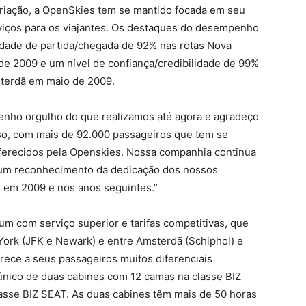
riação, a OpenSkies tem se mantido focada em seu
viços para os viajantes. Os destaques do desempenho
dade de partida/chegada de 92% nas rotas Nova
de 2009 e um nível de confiança/credibilidade de 99%
sterdã em maio de 2009.
Tenho orgulho do que realizamos até agora e agradeço
so, com mais de 92.000 passageiros que tem se
oferecidos pela Openskies. Nossa companhia continua
é um reconhecimento da dedicação dos nossos
r em 2009 e nos anos seguintes.”
 com serviço superior e tarifas competitivas, que
 York (JFK e Newark) e entre Amsterdã (Schiphol) e
rece a seus passageiros muitos diferenciais
único de duas cabines com 12 camas na classe BIZ
asse BIZ SEAT. As duas cabines têm mais de 50 horas