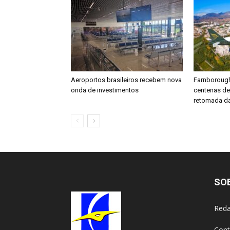
Aeroportos brasileiros recebem nova
Farnboroug
onda de investimentos
centenas d
retomada da
SO
Reda
Cont