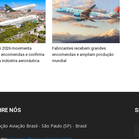
h 2026 movimenta
Fabricantes recebem grandes
e encomendas e confirma
encomendas e ampliam produção
 indústria aeronáutica
mundial
BRE NÓS
S
ção Aviação Brasil - São Paulo (SP) - Brasil
ato:
imprensa@aviacaobrasil.com.br