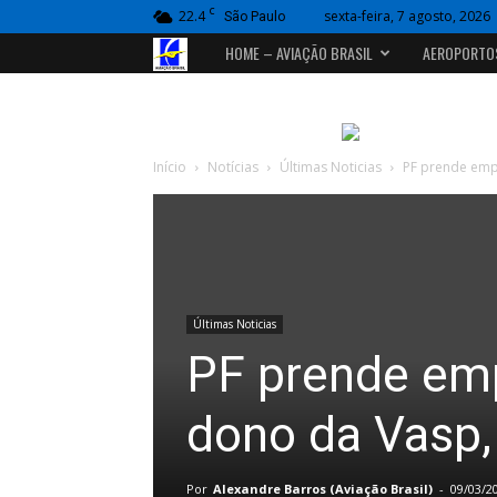
C
22.4
sexta-feira, 7 agosto, 2026
São Paulo
Portal
HOME – AVIAÇÃO BRASIL
AEROPORTO
Aviação
Brasil
Início
Notícias
Últimas Noticias
PF prende emp
Últimas Noticias
PF prende em
dono da Vasp,
Por
Alexandre Barros (Aviação Brasil)
-
09/03/2