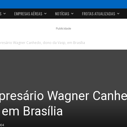
S
EMPRESAS AÉREAS
NOTÍCIAS
FROTAS ATUALIZADAS
Publicidade
resário Wagner Canhedo, dono da Vasp, em Brasília
presário Wagner Canhe
 em Brasília
004