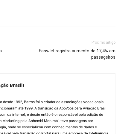
Próximo artigo
a
EasyJet registra aumento de 17,4% em
passageiros
ção Brasil)
ão desde 1992, Barros foi o criador de associações vocacionais
cionaram até 1999. A transição da ApoVoos para Aviação Brasil
om da internet, e desde então é o responsável pela edição de
em Marketing pela Anhembi Morumbi, teve passagens por
ogia, onde se especializou com conhecimentos de dados e
sponsável pela transição do Portal para uma empresa de Inteligência