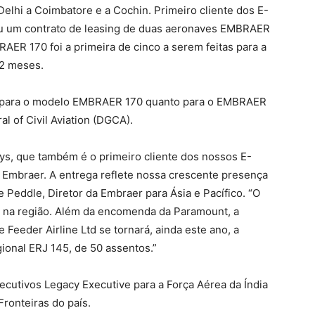
lhi a Coimbatore e a Cochin. Primeiro cliente dos E-
ou um contrato de leasing de duas aeronaves EMBRAER
ER 170 foi a primeira de cinco a serem feitas para a
12 meses.
o para o modelo EMBRAER 170 quanto para o EMBRAER
l of Civil Aviation (DGCA).
ys, que também é o primeiro cliente dos nossos E-
a Embraer. A entrega reflete nossa crescente presença
 Peddle, Diretor da Embraer para Ásia e Pacífico. “O
er na região. Além da encomenda da Paramount, a
Feeder Airline Ltd se tornará, ainda este ano, a
gional ERJ 145, de 50 assentos.”
cutivos Legacy Executive para a Força Aérea da Índia
ronteiras do país.