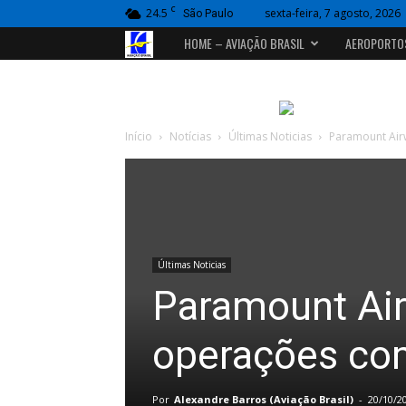
C
24.5
sexta-feira, 7 agosto, 2026
São Paulo
Portal
HOME – AVIAÇÃO BRASIL
AEROPORTO
Aviação
Brasil
Início
Notícias
Últimas Noticias
Paramount Airw
Últimas Noticias
Paramount Airw
operações co
Por
Alexandre Barros (Aviação Brasil)
-
20/10/2