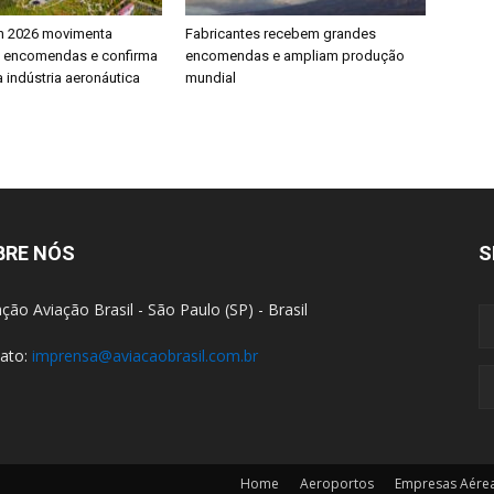
h 2026 movimenta
Fabricantes recebem grandes
e encomendas e confirma
encomendas e ampliam produção
 indústria aeronáutica
mundial
BRE NÓS
S
ção Aviação Brasil - São Paulo (SP) - Brasil
ato:
imprensa@aviacaobrasil.com.br
Home
Aeroportos
Empresas Aére