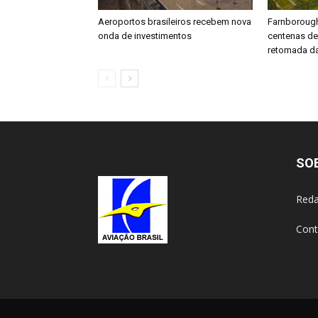
Aeroportos brasileiros recebem nova
Farnboroug
onda de investimentos
centenas d
retomada da
SO
Reda
Cont