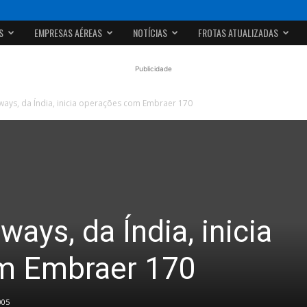
S
EMPRESAS AÉREAS
NOTÍCIAS
FROTAS ATUALIZADAS
Publicidade
ays, da Índia, inicia operações com Embraer 170
ays, da Índia, inicia
m Embraer 170
005