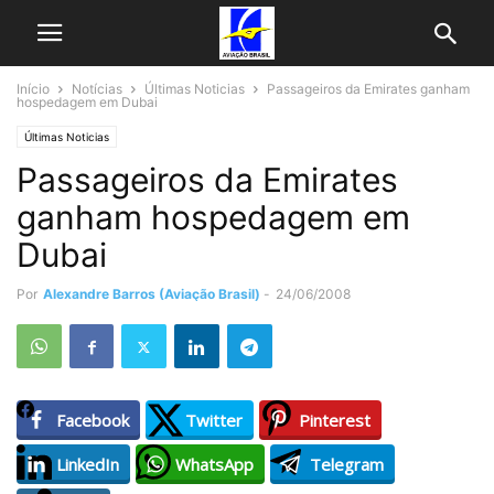
Início
Notícias
Últimas Noticias
Passageiros da Emirates ganham
hospedagem em Dubai
Últimas Noticias
Passageiros da Emirates
ganham hospedagem em
Dubai
Por
Alexandre Barros (Aviação Brasil)
-
24/06/2008
Facebook
Twitter
Pinterest
LinkedIn
WhatsApp
Telegram