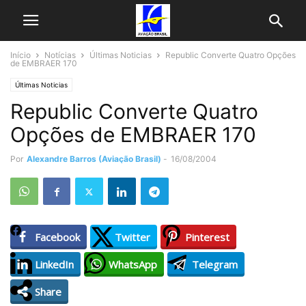
Início
Notícias
Últimas Noticias
Republic Converte Quatro Opções
de EMBRAER 170
Últimas Noticias
Republic Converte Quatro
Opções de EMBRAER 170
Por
Alexandre Barros (Aviação Brasil)
-
16/08/2004
Facebook
Twitter
Pinterest
LinkedIn
WhatsApp
Telegram
Share