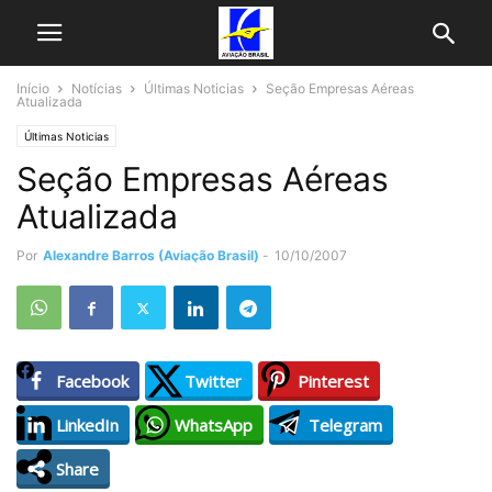
Início
Notícias
Últimas Noticias
Seção Empresas Aéreas
Atualizada
Últimas Noticias
Seção Empresas Aéreas
Atualizada
Por
Alexandre Barros (Aviação Brasil)
-
10/10/2007
Facebook
Twitter
Pinterest
LinkedIn
WhatsApp
Telegram
Share