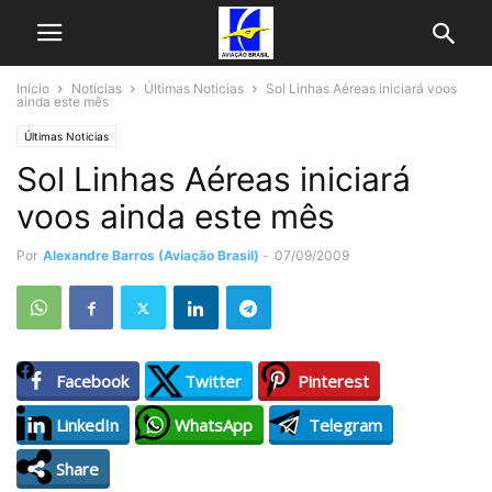
Início
Notícias
Últimas Noticias
Sol Linhas Aéreas iniciará voos
ainda este mês
Últimas Noticias
Sol Linhas Aéreas iniciará
voos ainda este mês
Por
Alexandre Barros (Aviação Brasil)
-
07/09/2009
Facebook
Twitter
Pinterest
LinkedIn
WhatsApp
Telegram
Share