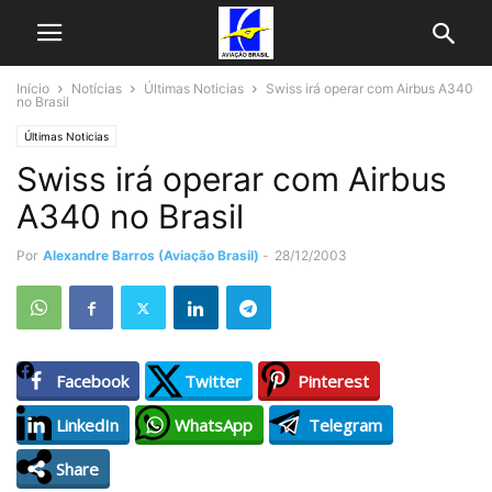
Início
Notícias
Últimas Noticias
Swiss irá operar com Airbus A340
no Brasil
Últimas Noticias
Swiss irá operar com Airbus
A340 no Brasil
Por
Alexandre Barros (Aviação Brasil)
-
28/12/2003
Facebook
Twitter
Pinterest
LinkedIn
WhatsApp
Telegram
Share