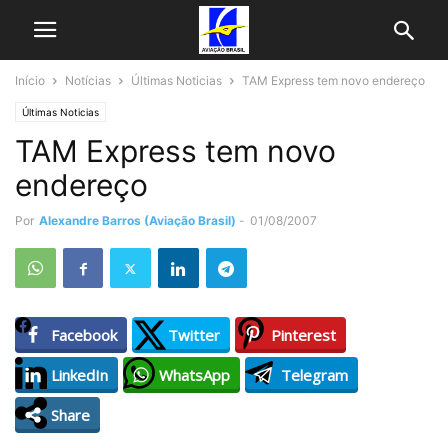
Início
Notícias
Últimas Noticias
TAM Express tem novo endereço
Últimas Noticias
TAM Express tem novo
endereço
Por
Alexandre Barros (Aviação Brasil)
-
01/08/2007
Facebook
Twitter
Pinterest
LinkedIn
WhatsApp
Telegram
Share