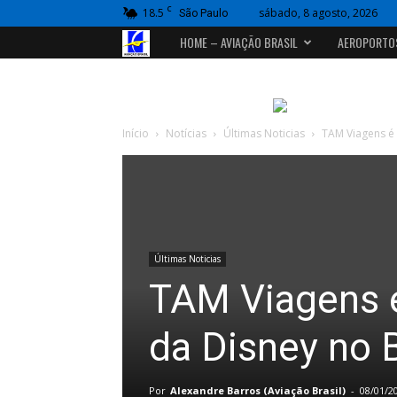
C
18.5
sábado, 8 agosto, 2026
São Paulo
Portal
HOME – AVIAÇÃO BRASIL
AEROPORTO
Aviação
Brasil
Início
Notícias
Últimas Noticias
TAM Viagens é 
Últimas Noticias
TAM Viagens é
da Disney no B
Por
Alexandre Barros (Aviação Brasil)
-
08/01/2