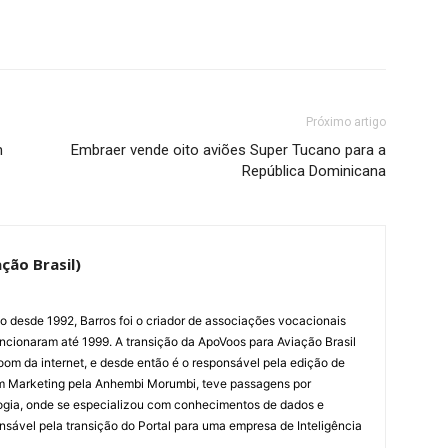
Próximo artigo
m
Embraer vende oito aviões Super Tucano para a
República Dominicana
ção Brasil)
ão desde 1992, Barros foi o criador de associações vocacionais
cionaram até 1999. A transição da ApoVoos para Aviação Brasil
om da internet, e desde então é o responsável pela edição de
em Marketing pela Anhembi Morumbi, teve passagens por
ogia, onde se especializou com conhecimentos de dados e
sponsável pela transição do Portal para uma empresa de Inteligência