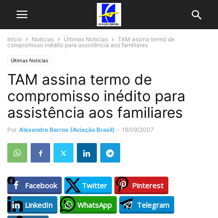
Início
Notícias
Últimas Noticias
TAM assina termo de
compromisso inédito para assistência aos familiares
Últimas Noticias
TAM assina termo de
compromisso inédito para
assistência aos familiares
Por
Alexandre Barros (Aviação Brasil)
-
19/09/2007
Facebook
Twitter
Pinterest
LinkedIn
WhatsApp
Telegram