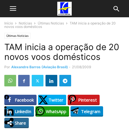
Início
Notícias
Últimas Noticias
TAM inicia a operação de 20
novos voos domésticos
Últimas Noticias
TAM inicia a operação de 20
novos voos domésticos
Por
Alexandre Barros (Aviação Brasil)
-
21/08/2009
Facebook
Twitter
Pinterest
LinkedIn
WhatsApp
Telegram
Share