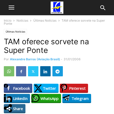
Início
Notícias
Últimas Noticias
TAM oferece sorvete na Super
Ponte
Últimas Noticias
TAM oferece sorvete na
Super Ponte
Por
Alexandre Barros (Aviação Brasil)
-
31/01/2006
Facebook
Twitter
Pinterest
LinkedIn
WhatsApp
Telegram
Share