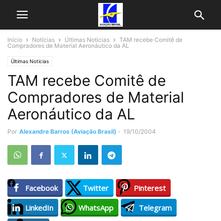
Início
Notícias
Últimas Noticias
TAM recebe Comitê de
Compradores de Material Aeronáutico da AL
Últimas Noticias
TAM recebe Comitê de
Compradores de Material
Aeronáutico da AL
Por
Alexandre Barros (Aviação Brasil)
-
19/10/2004
Facebook
Twitter
Pinterest
LinkedIn
WhatsApp
Telegram