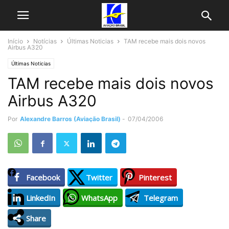
Início
Notícias
Últimas Noticias
TAM recebe mais dois novos
Airbus A320
Últimas Noticias
TAM recebe mais dois novos
Airbus A320
Por
Alexandre Barros (Aviação Brasil)
-
07/04/2006
Facebook
Twitter
Pinterest
LinkedIn
WhatsApp
Telegram
Share