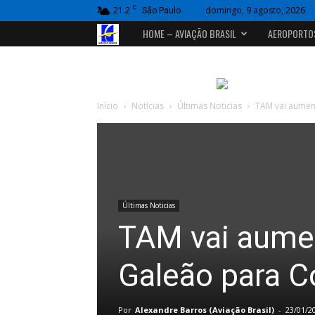
C
21.2
domingo, 9 agosto, 2026
São Paulo
Portal
HOME – AVIAÇÃO BRASIL
AEROPORTO
Aviação
Brasil
Início
Notícias
Últimas Noticias
TAM vai aument
Últimas Noticias
TAM vai aumen
Galeão para C
Por
Alexandre Barros (Aviação Brasil)
-
23/01/2