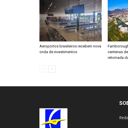
Aeroportos brasileiros recebem nova
Farnboroug
onda de investimentos
centenas d
retomada da
SO
Reda