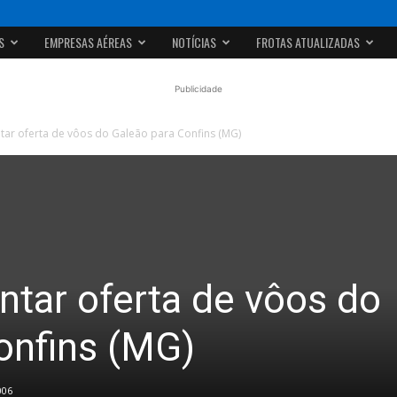
S
EMPRESAS AÉREAS
NOTÍCIAS
FROTAS ATUALIZADAS
Publicidade
ar oferta de vôos do Galeão para Confins (MG)
tar oferta de vôos do
onfins (MG)
006