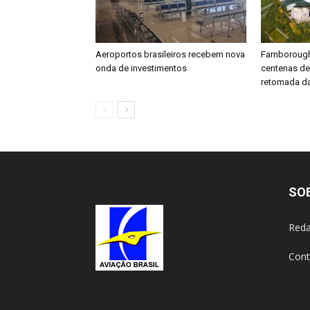
Aeroportos brasileiros recebem nova
Farnboroug
onda de investimentos
centenas d
retomada da
SO
Reda
Cont