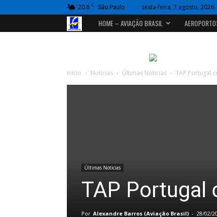
C
20.8
sexta-feira, 7 agosto, 2026
São Paulo
Portal
HOME – AVIAÇÃO BRASIL
AEROPORTO
Aviação
Brasil
Início
Notícias
Últimas Noticias
TAP Portugal 
Últimas Noticias
TAP Portugal
Por
Alexandre Barros (Aviação Brasil)
-
28/02/2