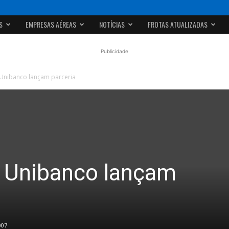
S
EMPRESAS AÉREAS
NOTÍCIAS
FROTAS ATUALIZADAS
Publicidade
 Unibanco lançam parceria
d Unibanco lançam
007