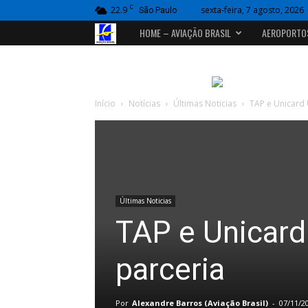
C
22.9
sexta-feira, 7 agosto, 2026
São Paulo
Portal
HOME – AVIAÇÃO BRASIL
AEROPORTO
Aviação
Brasil
Início
Notícias
Últimas Noticias
TAP e Unicard
Últimas Noticias
TAP e Unicar
parceria
Por
Alexandre Barros (Aviação Brasil)
-
07/11/2