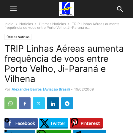
Início
Notícias
Últimas Noticias
TRIP Linhas Aéreas aumenta
frequência de voos entre Porto Velho, Ji-Paraná e...
Últimas Noticias
TRIP Linhas Aéreas aumenta
frequência de voos entre
Porto Velho, Ji-Paraná e
Vilhena
Por
Alexandre Barros (Aviação Brasil)
-
19/02/2009
Facebook
Twitter
Pinterest