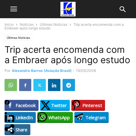
Início
Notícias
Últimas Noticias
Trip acerta encomenda com a
Embraer após longo estudo
Últimas Noticias
Trip acerta encomenda com
a Embraer após longo estudo
Por
Alexandre Barros (Aviação Brasil)
-
19/06/2008
Facebook
Twitter
Pinterest
LinkedIn
WhatsApp
Telegram
Share