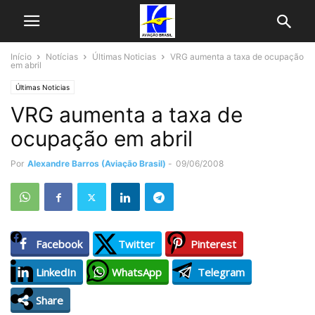
Início
Notícias
Últimas Noticias
VRG aumenta a taxa de ocupação
em abril
Últimas Noticias
VRG aumenta a taxa de
ocupação em abril
Por
Alexandre Barros (Aviação Brasil)
-
09/06/2008
Facebook
Twitter
Pinterest
LinkedIn
WhatsApp
Telegram
Share