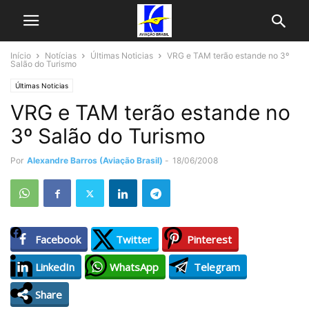
Início
Notícias
Últimas Noticias
VRG e TAM terão estande no 3º
Salão do Turismo
Últimas Noticias
VRG e TAM terão estande no
3º Salão do Turismo
Por
Alexandre Barros (Aviação Brasil)
-
18/06/2008
Facebook
Twitter
Pinterest
LinkedIn
WhatsApp
Telegram
Share