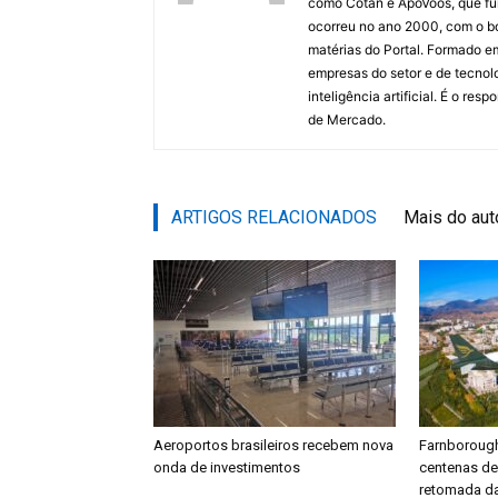
como Cotan e ApoVoos, que fun
ocorreu no ano 2000, com o bo
matérias do Portal. Formado 
empresas do setor e de tecnol
inteligência artificial. É o re
de Mercado.
ARTIGOS RELACIONADOS
Mais do aut
Aeroportos brasileiros recebem nova
Farnboroug
onda de investimentos
centenas d
retomada da