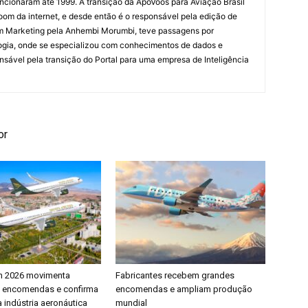
cionaram até 1999. A transição da ApoVoos para Aviação Brasil
om da internet, e desde então é o responsável pela edição de
em Marketing pela Anhembi Morumbi, teve passagens por
ogia, onde se especializou com conhecimentos de dados e
sponsável pela transição do Portal para uma empresa de Inteligência
or
h 2026 movimenta
Fabricantes recebem grandes
e encomendas e confirma
encomendas e ampliam produção
 indústria aeronáutica
mundial