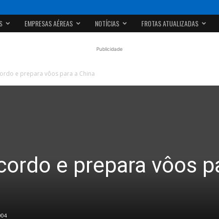
S
EMPRESAS AÉREAS
NOTÍCIAS
FROTAS ATUALIZADAS
Publicidade
cordo e prepara vôos para a China
cordo e prepara vôos p
004