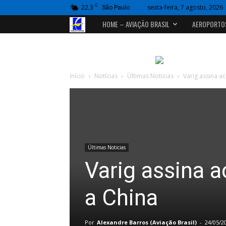
C
22.3
sexta-feira, 7 agosto, 2026
São Paulo
Portal
HOME – AVIAÇÃO BRASIL
AEROPORTO
Aviação
Brasil
Início
Notícias
Últimas Noticias
Varig assina a
Últimas Noticias
Varig assina a
a China
Por
Alexandre Barros (Aviação Brasil)
-
24/05/2