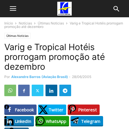
Início
Notícias
Últimas Noticias
Varig e Tropical Hotéis prorrogam
promoção até dezembro
Últimas Noticias
Varig e Tropical Hotéis
prorrogam promoção até
dezembro
Por
Alexandre Barros (Aviação Brasil)
-
28/06/2005
Facebook
Twitter
Pinterest
LinkedIn
WhatsApp
Telegram