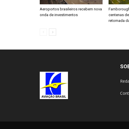
Aeroportos brasileiros recebem nova
Farnboroug
onda de investimentos
centenas d
retomada da
SO
Reda
Cont