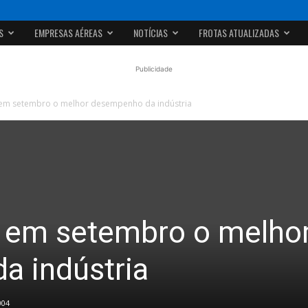
S
EMPRESAS AÉREAS
NOTÍCIAS
FROTAS ATUALIZADAS
Publicidade
em setembro o melhor desempenho da indústria
 em setembro o melho
a indústria
004