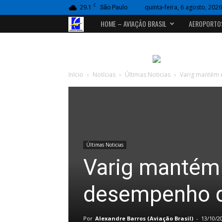
C
29.1
quinta-feira, 6 agosto, 2026
São Paulo
Portal
HOME – AVIAÇÃO BRASIL
AEROPORTO
Aviação
Brasil
Início
Notícias
Últimas Noticias
Varig mantém 
Últimas Noticias
Varig mantém
desempenho d
Por
Alexandre Barros (Aviação Brasil)
-
13/10/2