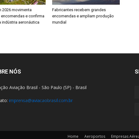
h 2026 movimenta
Fabricantes recebem grandes
e encomendas e confirma
encomendas e ampliam produção
 indústria aeronáutica
mundial
BRE NÓS
S
ção Aviação Brasil - São Paulo (SP) - Brasil
ato:
imprensa@aviacaobrasil.com.br
Home
Aeroportos
Empresas Aére