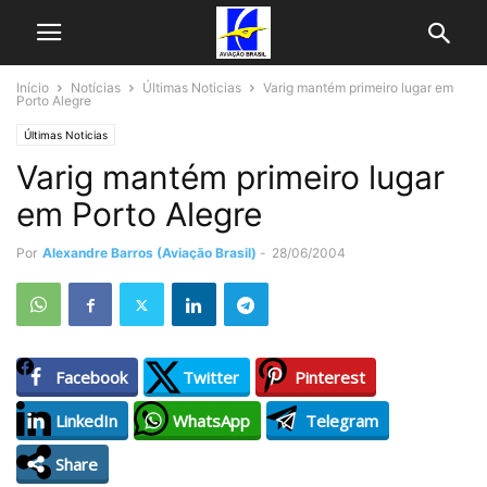
Início
Notícias
Últimas Noticias
Varig mantém primeiro lugar em
Porto Alegre
Últimas Noticias
Varig mantém primeiro lugar
em Porto Alegre
Por
Alexandre Barros (Aviação Brasil)
-
28/06/2004
Facebook
Twitter
Pinterest
LinkedIn
WhatsApp
Telegram
Share