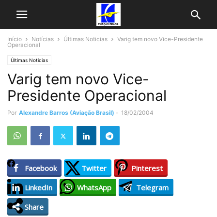
Início
Notícias
Últimas Noticias
Varig tem novo Vice-Presidente
Operacional
Últimas Noticias
Varig tem novo Vice-
Presidente Operacional
Por
Alexandre Barros (Aviação Brasil)
-
18/02/2004
Facebook
Twitter
Pinterest
LinkedIn
WhatsApp
Telegram
Share