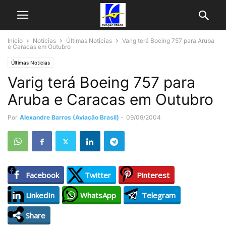
Início
Notícias
Últimas Noticias
Varig terá Boeing 757 para Aruba
e Caracas em Outubro
Últimas Noticias
Varig terá Boeing 757 para
Aruba e Caracas em Outubro
Por
Alexandre Barros (Aviação Brasil)
-
09/09/2004
Facebook
Twitter
Pinterest
LinkedIn
WhatsApp
Telegram
Share