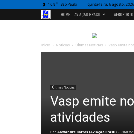
C
16.8
quinta-feira, 6 agosto, 2026
São Paulo
Portal
HOME – AVIAÇÃO BRASIL
AEROPORTO
Aviação
Brasil
Início
Notícias
Últimas Noticias
Vasp emite not
Últimas Noticias
Vasp emite no
atividades
Por
Alexandre Barros (Aviação Brasil)
-
20/09/2