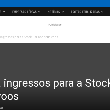
S
EMPRESAS AÉREAS
NOTÍCIAS
FROTAS ATUALIZADAS
Publicidade
 ingressos para a Stock Car nos seus voos
 ingressos para a Stoc
voos
009