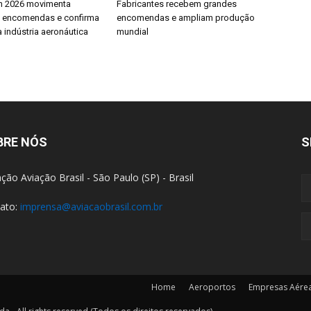
h 2026 movimenta
Fabricantes recebem grandes
e encomendas e confirma
encomendas e ampliam produção
 indústria aeronáutica
mundial
BRE NÓS
S
ção Aviação Brasil - São Paulo (SP) - Brasil
ato:
imprensa@aviacaobrasil.com.br
Home
Aeroportos
Empresas Aére