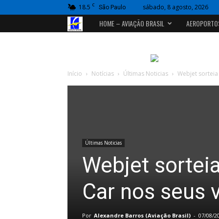
C
18.5
sábado, 8 agosto, 2026
São Paulo
Portal
HOME – AVIAÇÃO BRASIL
AEROPORTO
Aviação
Brasil
Início
Notícias
Últimas Noticias
Webjet sorteia
Últimas Noticias
Webjet sorteia
Car nos seus 
Por
Alexandre Barros (Aviação Brasil)
-
07/08/2