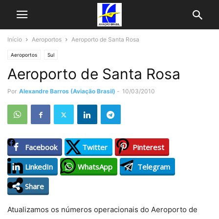
Início
Aeroportos
Aeroporto de Santa Rosa
Aeroportos
Sul
Aeroporto de Santa Rosa
Por
Alexandre Barros (Aviação Brasil)
-
10/03/2010
Facebook
Twitter
Pinterest
LinkedIn
WhatsApp
Telegram
Share
Atualizamos os números operacionais do Aeroporto de