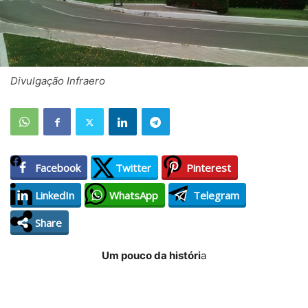
Divulgação Infraero
Facebook
Twitter
Pinterest
LinkedIn
WhatsApp
Telegram
Share
Um pouco da históri
a