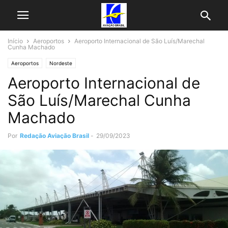
Início
Aeroportos
Aeroporto Internacional de São Luís/Marechal
Cunha Machado
Aeroportos
Nordeste
Aeroporto Internacional de
São Luís/Marechal Cunha
Machado
Por
Redação Aviação Brasil
-
29/09/2023