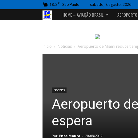
C
18.5
sábado, 8 agosto, 2026
São Paulo
Portal
HOME – AVIAÇÃO BRASIL
AEROPORTO
Aviação
Brasil
Início
Notícias
Aeropuerto de Miami reduce tiem
Notícias
Aeropuerto de
espera
Por
Enos Moura
-
20/08/2012