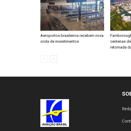
Aeroportos brasileiros recebem nova
Farnboroug
onda de investimentos
centenas d
retomada da
SO
Reda
Cont