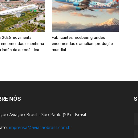
h 2026 movimenta
Fabricantes recebem grandes
e encomendas e confirma
encomendas e ampliam produção
 indústria aeronáutica
mundial
BRE NÓS
S
ção Aviação Brasil - São Paulo (SP) - Brasil
ato:
imprensa@aviacaobrasil.com.br