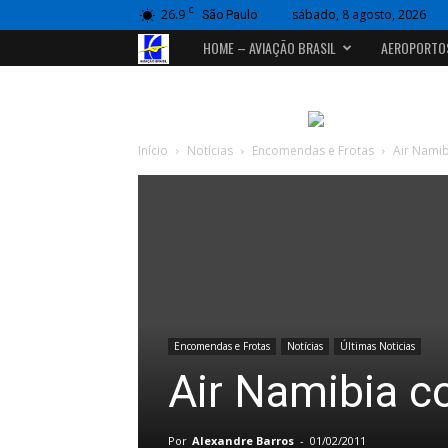
C
26.9
sábado, 8 agosto, 2026
São Paulo
Portal
HOME – AVIAÇÃO BRASIL
AEROPORTO
Aviação
Brasil
Início
Notícias
Encomendas e Frotas
Air Namib
Encomendas e Frotas
Notícias
Últimas Noticias
Air Namibia 
Por
Alexandre Barros
-
01/02/2011