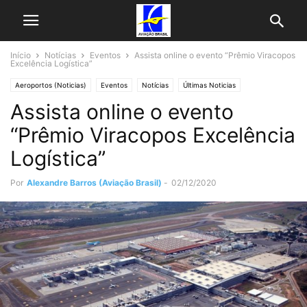
Início
Notícias
Eventos
Assista online o evento “Prêmio Viracopos
Excelência Logística”
Aeroportos (Noticias)
Eventos
Notícias
Últimas Noticias
Assista online o evento
“Prêmio Viracopos Excelência
Logística”
Por
Alexandre Barros (Aviação Brasil)
-
02/12/2020