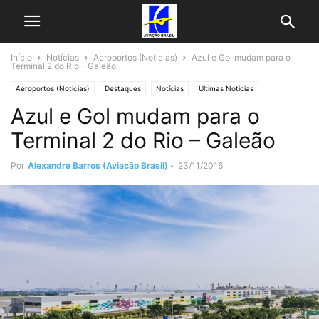
Início
Notícias
Aeroportos (Noticias)
Azul e Gol mudam para o
Terminal 2 do Rio – Galeão
Aeroportos (Noticias)
Destaques
Notícias
Últimas Noticias
Azul e Gol mudam para o
Terminal 2 do Rio – Galeão
Por
Alexandre Barros (Aviação Brasil)
-
23/11/2016