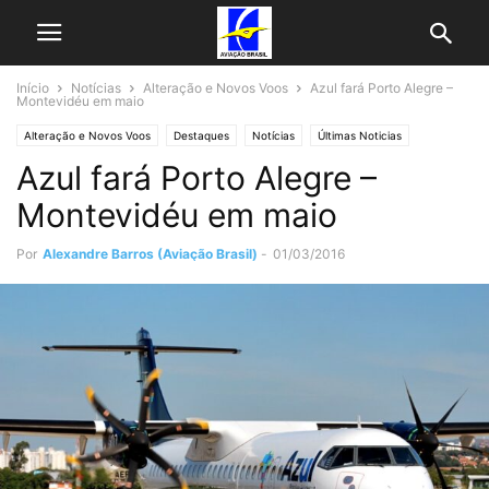
Início
Notícias
Alteração e Novos Voos
Azul fará Porto Alegre –
Montevidéu em maio
Alteração e Novos Voos
Destaques
Notícias
Últimas Noticias
Azul fará Porto Alegre –
Montevidéu em maio
Por
Alexandre Barros (Aviação Brasil)
-
01/03/2016