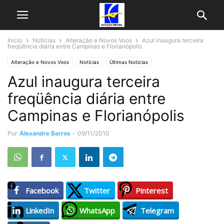
Início
Notícias
Alteração e Novos Voos
Azul inaugura terceira
freqüência diária entre Campinas e Florianópolis
Alteração e Novos Voos
Notícias
Últimas Noticias
Azul inaugura terceira
freqüência diária entre
Campinas e Florianópolis
Por
Alexandre Barros
-
09/11/2010
Facebook
Twitter
Pinterest
LinkedIn
WhatsApp
Telegram