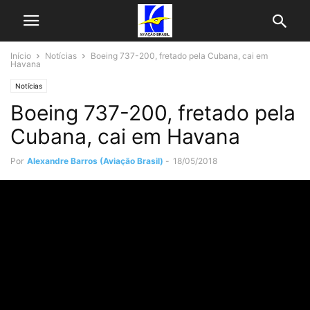
Início
Notícias
Boeing 737-200, fretado pela Cubana, cai em
Havana
Notícias
Boeing 737-200, fretado pela
Cubana, cai em Havana
Por
Alexandre Barros (Aviação Brasil)
-
18/05/2018