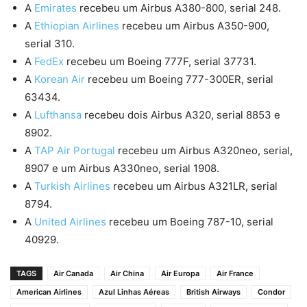
A
Emirates
recebeu um Airbus A380-800, serial 248.
A
Ethiopian Airlines
recebeu um Airbus A350-900,
serial 310.
A
FedEx
recebeu um Boeing 777F, serial 37731.
A
Korean Air
recebeu um Boeing 777-300ER, serial
63434.
A
Lufthansa
recebeu dois Airbus A320, serial 8853 e
8902.
A
TAP Air Portugal
recebeu um Airbus A320neo, serial,
8907 e um Airbus A330neo, serial 1908.
A
Turkish Airlines
recebeu um Airbus A321LR, serial
8794.
A
United Airlines
recebeu um Boeing 787-10, serial
40929.
TAGS
Air Canada
Air China
Air Europa
Air France
American Airlines
Azul Linhas Aéreas
British Airways
Condor