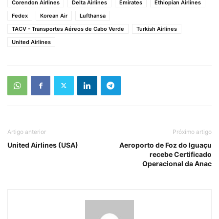
Corendon Airlines
Delta Airlines
Emirates
Ethiopian Airlines
Fedex
Korean Air
Lufthansa
TACV - Transportes Aéreos de Cabo Verde
Turkish Airlines
United Airlines
Artigo anterior
Próximo artigo
United Airlines (USA)
Aeroporto de Foz do Iguaçu
recebe Certificado
Operacional da Anac