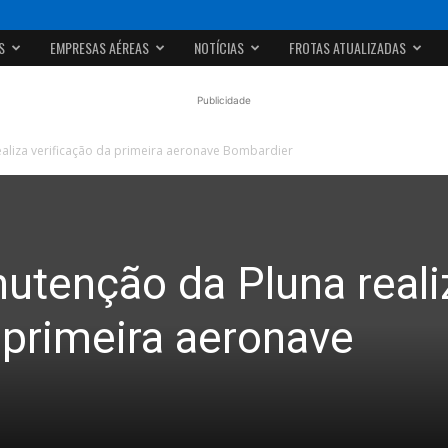
S
EMPRESAS AÉREAS
NOTÍCIAS
FROTAS ATUALIZADAS
Publicidade
aliza verificação da primeira aeronave Bombardier
utenção da Pluna reali
 primeira aeronave