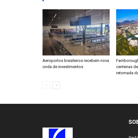
Aeroportos brasileiros recebem nova
Farnboroug
onda de investimentos
centenas d
retomada da
SO
Reda