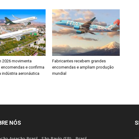
h 2026 movimenta
Fabricantes recebem grandes
e encomendas e confirma
encomendas e ampliam produção
 indústria aeronáutica
mundial
BRE NÓS
S
ção Aviação Brasil - São Paulo (SP) - Brasil