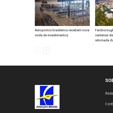
Aeroportos brasileiros recebem nova
Farnboroug
onda de investimentos
centenas d
retomada da
SO
Reda
Cont