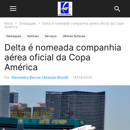
Início
Destaques
Delta é nomeada companhia aérea oficial da Copa
América
Destaques
Notícias
Serviços
Últimas Noticias
Delta é nomeada companhia
aérea oficial da Copa
América
Por
Alexandre Barros (Aviação Brasil)
-
14/04/2016