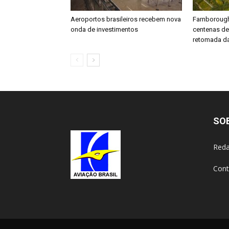
Aeroportos brasileiros recebem nova
Farnboroug
onda de investimentos
centenas d
retomada da
SO
Reda
Cont