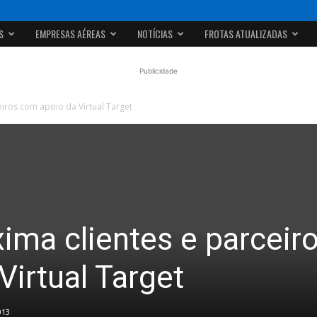
S
EMPRESAS AÉREAS
NOTÍCIAS
FROTAS ATUALIZADAS
Publicidade
iros com apoio da Virtual Target
ima clientes e parceir
irtual Target
013