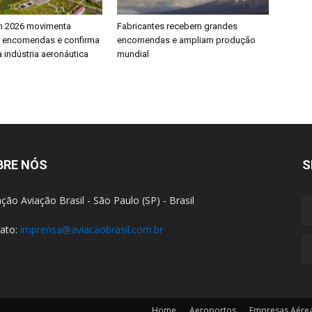
h 2026 movimenta
Fabricantes recebem grandes
e encomendas e confirma
encomendas e ampliam produção
 indústria aeronáutica
mundial
BRE NÓS
S
ção Aviação Brasil - São Paulo (SP) - Brasil
ato:
imprensa@aviacaobrasil.com.br
Home
Aeroportos
Empresas Aére