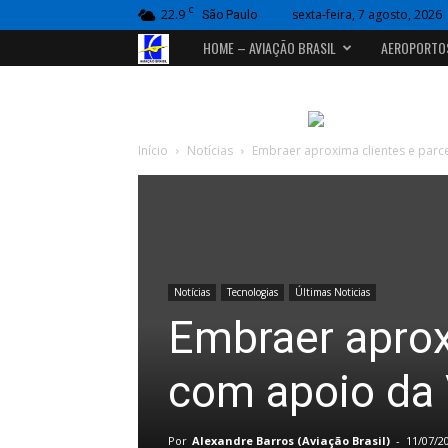
C
22.9
sexta-feira, 7 agosto, 2026
São Paulo
Portal
HOME – AVIAÇÃO BRASIL
AEROPORTO
Aviação
Brasil
Início
Notícias
Embraer aproxima clientes e parce
Notícias
Tecnologias
Últimas Noticias
Embraer aprox
com apoio da V
Por
Alexandre Barros (Aviação Brasil)
-
11/07/2