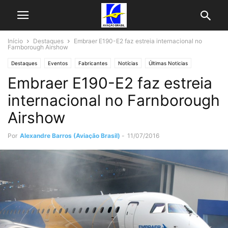
Início
Destaques
Embraer E190-E2 faz estreia internacional no
Farnborough Airshow
Destaques
Eventos
Fabricantes
Notícias
Últimas Noticias
Embraer E190-E2 faz estreia
internacional no Farnborough
Airshow
Por
Alexandre Barros (Aviação Brasil)
-
11/07/2016