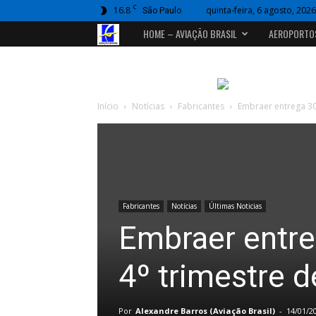
C
16.8
quinta-feira, 6 agosto, 2026
São Paulo
Portal
HOME – AVIAÇÃO BRASIL
AEROPORTO
Aviação
Brasil
Início
Notícias
Fabricantes
Embraer entrega 30
Fabricantes
Notícias
Últimas Noticias
Embraer entre
4º trimestre 
Por
Alexandre Barros (Aviação Brasil)
-
14/01/2