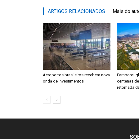
ARTIGOS RELACIONADOS
Mais do aut
Aeroportos brasileiros recebem nova
Farnboroug
onda de investimentos
centenas d
retomada da
SO