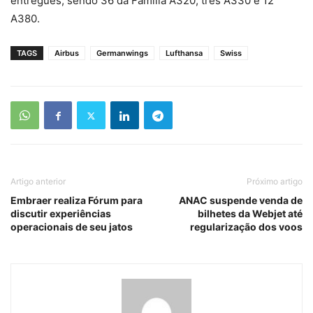
entregues, sendo 36 da Família A320, três A330 e 12
A380.
TAGS
Airbus
Germanwings
Lufthansa
Swiss
Artigo anterior
Próximo artigo
Embraer realiza Fórum para
ANAC suspende venda de
discutir experiências
bilhetes da Webjet até
operacionais de seu jatos
regularização dos voos