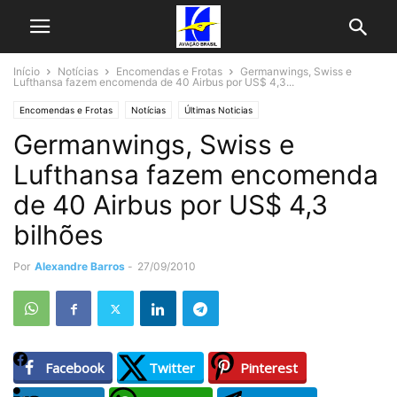
Início
Notícias
Encomendas e Frotas
Germanwings, Swiss e
Lufthansa fazem encomenda de 40 Airbus por US$ 4,3...
Encomendas e Frotas
Notícias
Últimas Noticias
Germanwings, Swiss e
Lufthansa fazem encomenda
de 40 Airbus por US$ 4,3
bilhões
Por
Alexandre Barros
-
27/09/2010
Facebook
Twitter
Pinterest